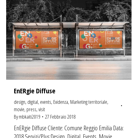
EnERgie Diffuse
design
,
digital
,
events
,
Evidenza
,
Marketing territoriale
,
movie
,
press
,
visit
By
mbkaiti2019
27 Febbraio 2018
EnERgie Diffuse Cliente: Comune Reggio Emilia Data:
2018 Servizi/Plus:Design, Digital, Events, Movie,