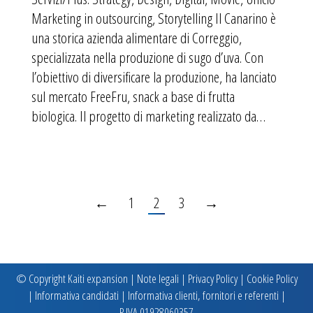
Marketing in outsourcing, Storytelling Il Canarino è
una storica azienda alimentare di Correggio,
specializzata nella produzione di sugo d’uva. Con
l’obiettivo di diversificare la produzione, ha lanciato
sul mercato FreeFru, snack a base di frutta
biologica. Il progetto di marketing realizzato da…
←
1
2
3
→
© Copyright Kaiti expansion |
Note legali
|
Privacy Policy
|
Cookie Policy
|
Informativa candidati
|
Informativa clienti, fornitori e referenti
|
P.IVA 01928060357