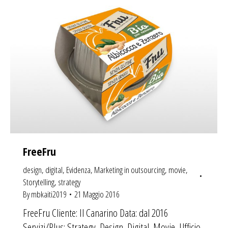
FreeFru
design
,
digital
,
Evidenza
,
Marketing in outsourcing
,
movie
,
Storytelling
,
strategy
By
mbkaiti2019
21 Maggio 2016
FreeFru Cliente: Il Canarino Data: dal 2016
Servizi/Plus: Strategy, Design, Digital, Movie, Ufficio