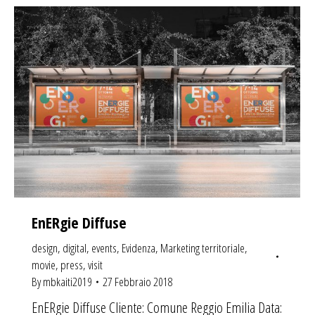
EnERgie Diffuse
design
,
digital
,
events
,
Evidenza
,
Marketing territoriale
,
movie
,
press
,
visit
By
mbkaiti2019
27 Febbraio 2018
EnERgie Diffuse Cliente: Comune Reggio Emilia Data: