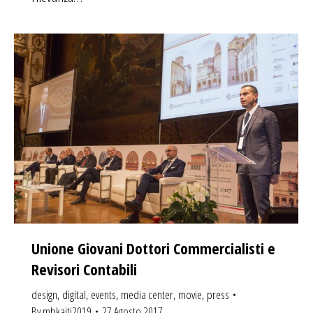
Unione Giovani Dottori Commercialisti e
Revisori Contabili
design
,
digital
,
events
,
media center
,
movie
,
press
By
mbkaiti2019
27 Agosto 2017