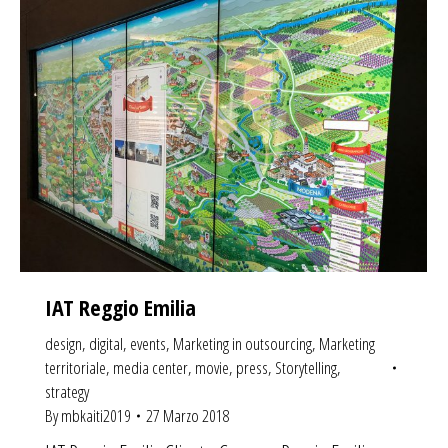
IAT Reggio Emilia
design
,
digital
,
events
,
Marketing in outsourcing
,
Marketing
territoriale
,
media center
,
movie
,
press
,
Storytelling
,
strategy
By
mbkaiti2019
27 Marzo 2018