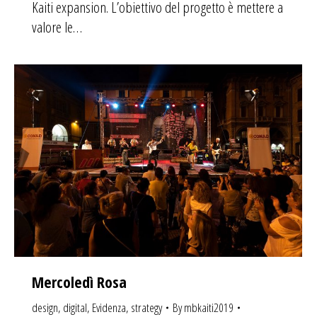
Kaiti expansion. L’obiettivo del progetto è mettere a
valore le…
Mercoledì Rosa
design
,
digital
,
Evidenza
,
strategy
By
mbkaiti2019