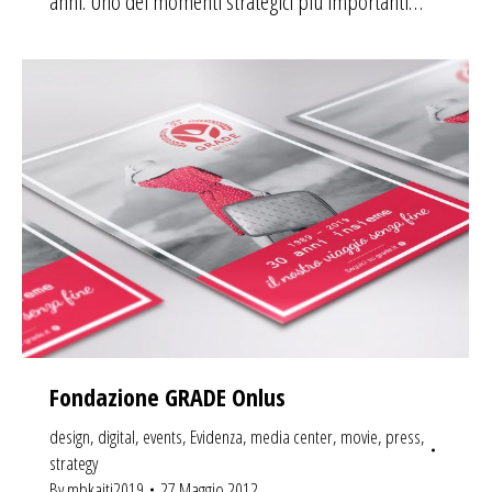
anni. Uno dei momenti strategici più importanti…
Fondazione GRADE Onlus
design
,
digital
,
events
,
Evidenza
,
media center
,
movie
,
press
,
strategy
By
mbkaiti2019
27 Maggio 2012