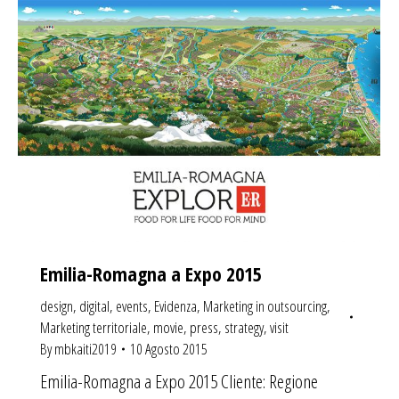
Emilia-Romagna a Expo 2015
design
,
digital
,
events
,
Evidenza
,
Marketing in outsourcing
,
Marketing territoriale
,
movie
,
press
,
strategy
,
visit
By
mbkaiti2019
10 Agosto 2015
Emilia-Romagna a Expo 2015 Cliente: Regione