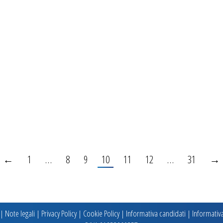
←
1
…
8
9
10
11
12
…
31
→
 |
Note legali
|
Privacy Policy
|
Cookie Policy
|
Informativa candidati
|
Informativa 