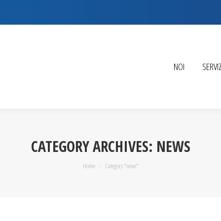
NOI
SERVIZ
CATEGORY ARCHIVES:
NEWS
You are here:
Home
Category "news"