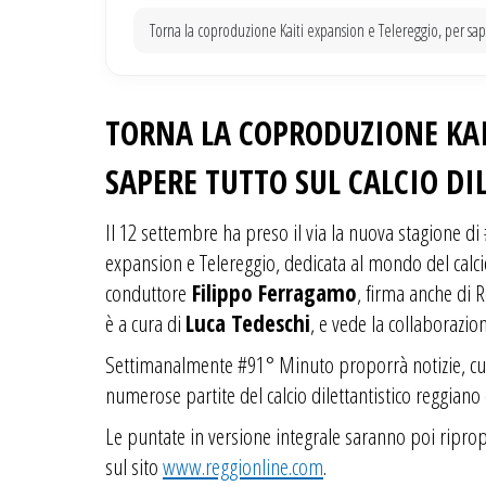
Torna la coproduzione Kaiti expansion e Telereggio, per saper
TORNA LA COPRODUZIONE KAI
SAPERE TUTTO SUL CALCIO DI
Il 12 settembre ha preso il via la nuova stagione d
expansion e Telereggio, dedicata al mondo del calcio
conduttore
Filippo Ferragamo
, firma anche di 
è a cura di
Luca Tedeschi
, e vede la collaborazio
Settimanalmente #91° Minuto proporrà notizie, curi
numerose partite del calcio dilettantistico reggiano
Le puntate in versione integrale saranno poi ripro
sul sito
www.reggionline.com
.