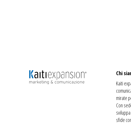
Chi si
Kaiti exp
comunica
mirate p
Con sede
sviluppa
sfide c