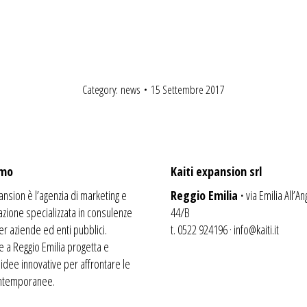
Category:
news
15 Settembre 2017
amo
Kaiti expansion srl
ansion è l’agenzia di
marketing
e
Reggio Emilia ·
via Emilia All’An
zione specializzata in consulenze
44/B
er aziende ed enti pubblici.
t. 0522 924196 ·
info@kaiti.it
 a Reggio Emilia progetta e
 idee innovative per affrontare le
ontemporanee.