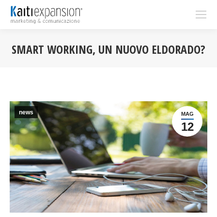
SMART WORKING, UN NUOVO ELDORADO?
You are here:
news
MAG
12