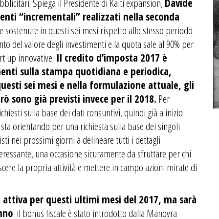
bblicitari. Spiega il Presidente di Kaiti expansion,
Davide
menti “incrementali” realizzati nella seconda
e sostenute in questi sei mesi rispetto allo stesso periodo
nto del valore degli investimenti e la quota sale al 90% per
art up innovative.
Il credito d’imposta 2017 è
enti sulla stampa quotidiana e periodica,
uesti sei mesi e nella formulazione attuale, gli
erò sono già previsti invece per il 2018.
Per
hiesti sulla base dei dati consuntivi, quindi già a inizio
i sta orientando per una richiesta sulla base dei singoli
sti nei prossimi giorni a delineare tutti i dettagli
teressante, una occasione sicuramente da sfruttare per chi
scere la propria attività e mettere in campo azioni mirate di
 attiva per questi ultimi mesi del 2017, ma sarà
anno
: il bonus fiscale è stato introdotto dalla Manovra