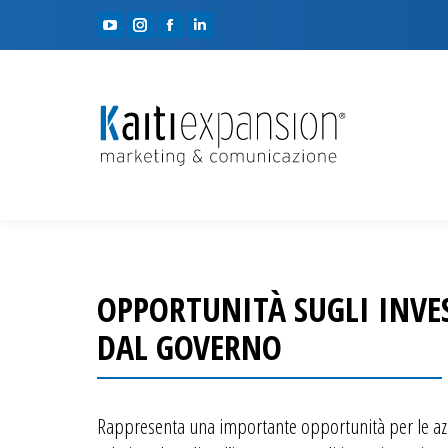
YouTube
Instagram
Facebook
Linkedin
page
page
page
page
opens
opens
opens
opens
in
in
in
in
new
new
new
new
window
window
window
window
OPPORTUNITÀ SUGLI INVES
DAL GOVERNO
Rappresenta una importante opportunità per le az