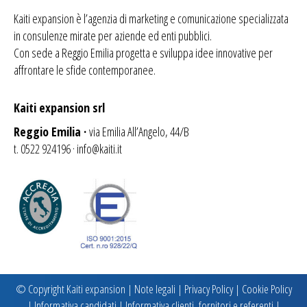
Kaiti expansion è l’agenzia di
marketing
e comunicazione specializzata
in consulenze mirate per aziende ed enti pubblici.
Con sede a Reggio Emilia progetta e sviluppa idee innovative per
affrontare le sfide contemporanee.
Kaiti expansion srl
Reggio Emilia ·
via Emilia All’Angelo, 44/B
t. 0522 924196 ·
info@kaiti.it
© Copyright Kaiti expansion |
Note legali
|
Privacy Policy
|
Cookie Policy
|
Informativa candidati
|
Informativa clienti, fornitori e referenti
|