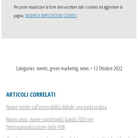
Per poter visualizzare la form devi accettare tutti i cookies ed aggiornare la
pagina.
MODIFICA IMPOSTAZIONI COOKIES
Categories:
events
,
green marketing
,
news
12 Ottobre 2022
ARTICOLI CORRELATI
Nuove regole sull’accessibilità digitale: una guida pratica
Nuovo anno, nuove opportunità: bando 2025 per
l’internazionalizzazione delle PMI