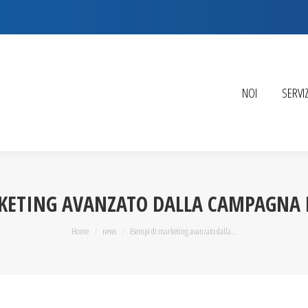
NOI
SERVIZ
KETING AVANZATO DALLA CAMPAGNA 
You are here:
Home
news
Esempi di marketing avanzato dalla…