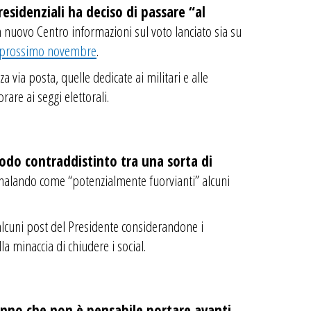
sidenziali ha deciso di passare “al
un nuovo Centro informazioni sul voto lanciato sia su
del prossimo novembre
.
a via posta, quelle dedicate ai militari e alle
are ai seggi elettorali.
iodo contraddistinto tra una sorta di
gnalando come “potenzialmente fuorvianti” alcuni
alcuni post del Presidente considerandone i
la minaccia di chiudere i social.
anno che non è pensabile portare avanti