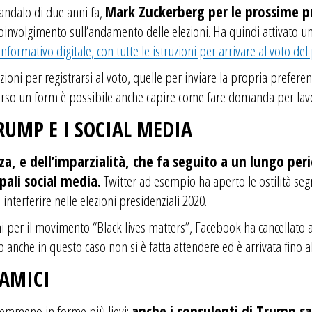
candalo di due anni fa,
Mark Zuckerberg per le prossime pre
o coinvolgimento sull’andamento delle elezioni. Ha quindi attivato 
nformativo digitale, con tutte le istruzioni per arrivare al voto 
ioni per registrarsi al voto, quelle per inviare la propria preferenz
verso un form è possibile anche capire come fare domanda per lavor
TRUMP E I SOCIAL MEDIA
za, e dell’imparzialità, che fa seguito a un lungo per
pali social media.
Twitter ad esempio ha aperto le ostilità se
 interferire nelle elezioni presidenziali 2020.
 per il movimento “Black lives matters”, Facebook ha cancellato 
 anche in questo caso non si è fatta attendere ed è arrivata fino al
 AMICI
 nemmeno in forme più lievi:
anche i consulenti di Trump s