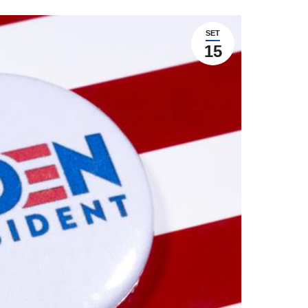
SET
15