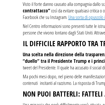
Visto il forte danno causato alla compagnia dallo s
contrattacco”
così da evitare qualsiasi critica 
Facebook che su Instagram.
Una sorta di opuscolo i
Nel Centro informazioni sono presenti tutte le istruz
persone che vivono lontano dagli Stati Uniti. Attra
IL DIFFICILE RAPPORTO TRA 
Una scelta nella direzione della trasparen
“duello” tra il Presidente Trump e i princi
tweet del Presidente. Il quale ha accusato il social di
Ma pochi mesi dopo, nel pieno delle manifestazioni
contenuti incitanti al razzismo. La risposta di Trump
NON PUOI BATTERLI: FATTELI
Una minaccia che però difficilmente verrà attuata,