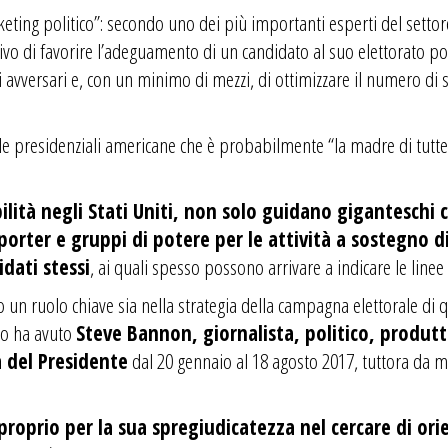
ng politico”: secondo uno dei più importanti esperti del settore
tivo di favorire l’adeguamento di un candidato al suo elettorato p
 gli avversari e, con un minimo di mezzi, di ottimizzare il numero d
e presidenziali americane che è probabilmente “la madre di tutte 
ità negli Stati Uniti, non solo guidano giganteschi c
pporter e gruppi di potere per le attività a sostegno 
dati stessi
, ai quali spesso possono arrivare a indicare le linee
n ruolo chiave sia nella strategia della campagna elettorale di qu
 lo ha avuto
Steve Bannon, giornalista, politico, produt
 del Presidente
dal 20 gennaio al 18 agosto 2017, tuttora da mol
proprio per la sua spregiudicatezza nel cercare di orie